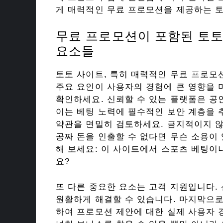
게 매력적인 무료 프로모션을 제공하는 
무료 프로모션이 포함된 토토
요소들
토토 사이트, 특히 매력적인 무료 프로모
주요 요인이 사용자의 경험에 큰 영향을 
확인하세요. 신뢰할 수 있는 플랫폼은 공
이는 베팅 노력에 필수적인 보안 계층을
약관을 면밀히 검토하세요. 금지적이지 
공짜 돈을 인출할 수 없다면 무슨 소용이 
해 보세요: 이 사이트에서 스포츠 베팅이
요?
또 다른 중요한 요소는 고객 지원입니다.
원활하게 해결할 수 있습니다. 마지막으로
하여 프로모션 제안에 대한 실제 사용자 