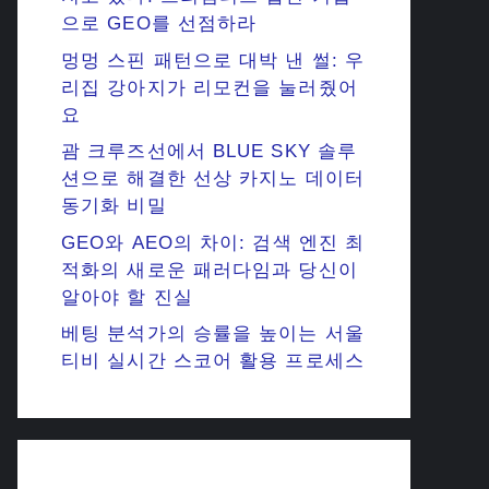
으로 GEO를 선점하라
멍멍 스핀 패턴으로 대박 낸 썰: 우
리집 강아지가 리모컨을 눌러줬어
요
괌 크루즈선에서 BLUE SKY 솔루
션으로 해결한 선상 카지노 데이터
동기화 비밀
GEO와 AEO의 차이: 검색 엔진 최
적화의 새로운 패러다임과 당신이
알아야 할 진실
베팅 분석가의 승률을 높이는 서울
티비 실시간 스코어 활용 프로세스