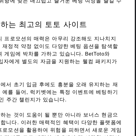
 취향에 맞는 매끄럽고 즐거운 베팅 여정을 즐길 수
하는 최고의 토토 사이트
머니 프로모션의 매력은 아무리 강조해도 지나치지
 재정적 약정 없이도 다양한 베팅 옵션을 탐색할
게임에 박차를 가하고 있습니다. BetToto와
규 가입자에게 별도의 자금을 지원하는 웰컴 패키지가
에서 초기 입금 후에도 흥분을 오래 유지하는 재
 예를 들어, 럭키벳에는 특정 이벤트에 베팅하기
적인 주간 챌린지가 있습니다.
하는 것이 도움이 될 뿐만 아니라 보너스 현금으
개합니다. 이러한 매력적인 혜택이 다양한 플랫폼에
 프로모션을 활용하여 위험을 피하면서 새로운 게임