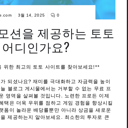
e.com
3월 14, 2025
0
모션을 제공하는 토토
 어디인가요?
을 위한 최고의 토토 사이트를 찾아보세요!**
비가 되셨나요? 재미를 극대화하고 자금력을 높이
오늘 블로그 게시물에서는 거부할 수 없는 무료 프
운 영역을 살펴볼 것입니다. 노련한 프로든 이제
 혜택은 더욱 우위를 점하고 게임 경험을 향상시킬
플랫폼이 놀라운 배당률뿐만 아니라 상금을 새로운
품을 제공하는지 알아보세요. 최소한의 투자로 큰