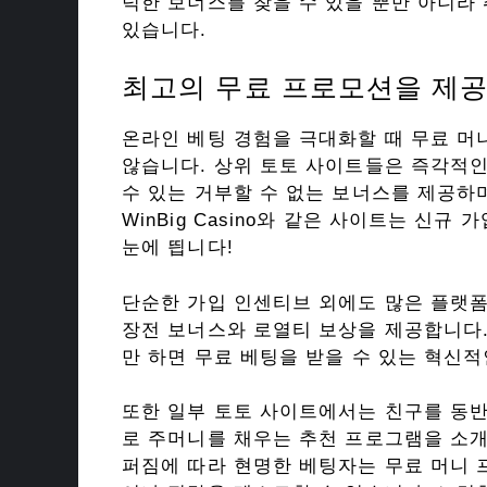
넉한 보너스를 찾을 수 있을 뿐만 아니라
있습니다.
최고의 무료 프로모션을 제공
온라인 베팅 경험을 극대화할 때 무료 
않습니다. 상위 토토 사이트들은 즉각적인
수 있는 거부할 수 없는 보너스를 제공하며 
WinBig Casino와 같은 사이트는 신
눈에 띕니다!
단순한 가입 인센티브 외에도 많은 플랫폼
장전 보너스와 로열티 보상을 제공합니다.
만 하면 무료 베팅을 받을 수 있는 혁신
또한 일부 토토 사이트에서는 친구를 동반
로 주머니를 채우는 추천 프로그램을 소
퍼짐에 따라 현명한 베팅자는 무료 머니