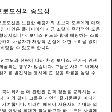
프로모션의 중요성
 프로모션은 노련한 베팅자와 초보자 모두에게 매력
적인 제안은 플레이어의 자금 조달에 즉각적인 도움
 향상시킵니다. 보너스 펀드와 함께 베팅하는 스릴
환하여 사용자가 재정적 손실에 대한 두려움 없이
베팅할 수 있도록 합니다.
선호도와 전략에 따라 환영 보너스, 무예금 인센
 제공되는 경우가 많습니다. 그들은 사이트 내에서
찾기를 발견하는 동시에 큰 성공 확률을 높일 수
 극대화하는 데 관련된 팁과 경험을 공유하는 사
. 이와 같이, 그들은 개인의 즐거움뿐만 아니라
 기여합니다. 이러한 혜택이 사용자의 기대와 업
도박 여정을 최대한 활용하고자 하는 모든 사람에