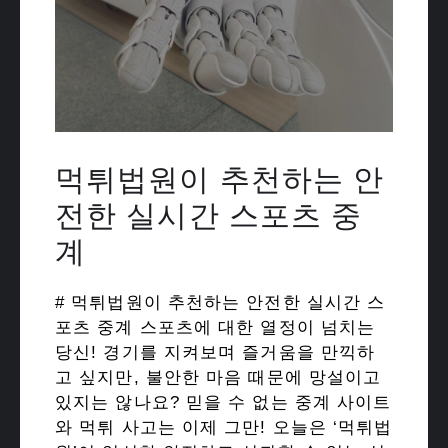
먹튀법원이 추천하는 안
전한 실시간 스포츠 중
계
# 먹튀법원이 추천하는 안전한 실시간 스
포츠 중계 스포츠에 대한 열정이 넘치는
당신! 경기를 지켜보며 즐거움을 만끽하
고 싶지만, 불안한 마음 때문에 망설이고
있지는 않나요? 믿을 수 없는 중계 사이트
와 먹튀 사고는 이제 그만! 오늘은 ‘먹튀법