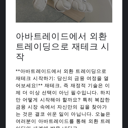
아바트레이드에서 외환
트레이딩으로 재테크 시
작
**아바트레이드에서 외환 트레이딩으로
재테크 시작하기: 당신의 금융 여정을 열
어보세요!** 재테크, 즉 재정적 기술은 이
제 더 이상 선택이 아닌 필수입니다. 하지
만 어떻게 시작해야 할까요? 특히 복잡한
금융 시장 속에서 자신만의 길을 찾아가
는 것은 결코 쉬운 일이 아닙니다. 오늘은
여러분이 아바트레이드를 통해 외환 트레