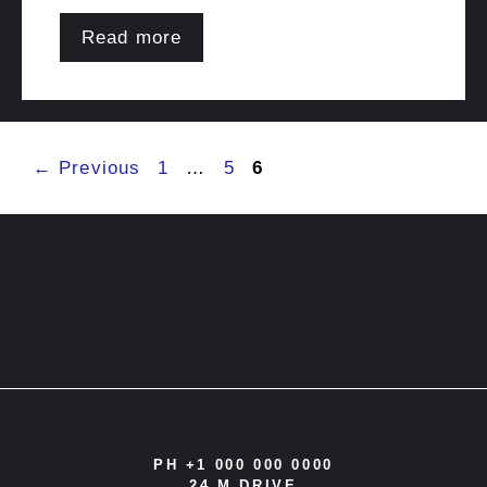
Read more
Page
Page
Page
←
Previous
1
…
5
6
PH +1 000 000 0000
24 M DRIVE