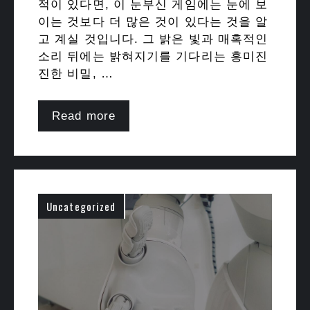
적이 있다면, 이 눈부신 게임에는 눈에 보
이는 것보다 더 많은 것이 있다는 것을 알
고 계실 것입니다. 그 밝은 빛과 매혹적인
소리 뒤에는 밝혀지기를 기다리는 흥미진
진한 비밀, …
Read more
Uncategorized