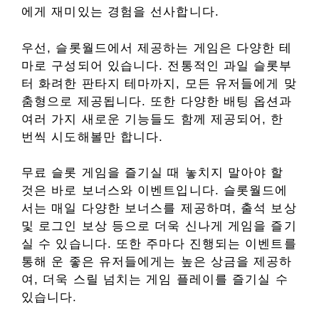
에게 재미있는 경험을 선사합니다.
우선, 슬롯월드에서 제공하는 게임은 다양한 테
마로 구성되어 있습니다. 전통적인 과일 슬롯부
터 화려한 판타지 테마까지, 모든 유저들에게 맞
춤형으로 제공됩니다. 또한 다양한 배팅 옵션과
여러 가지 새로운 기능들도 함께 제공되어, 한
번씩 시도해볼만 합니다.
무료 슬롯 게임을 즐기실 때 놓치지 말아야 할
것은 바로 보너스와 이벤트입니다. 슬롯월드에
서는 매일 다양한 보너스를 제공하며, 출석 보상
및 로그인 보상 등으로 더욱 신나게 게임을 즐기
실 수 있습니다. 또한 주마다 진행되는 이벤트를
통해 운 좋은 유저들에게는 높은 상금을 제공하
여, 더욱 스릴 넘치는 게임 플레이를 즐기실 수
있습니다.