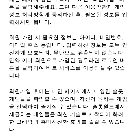
튼을 클릭해주세요. 그런 다음 이용약관과 개인
정보 처리방침에 동의하신 후, 필요한 정보를 입
력하시면 됩니다.
회원 가입 시 필요한 정보는 아이디, 비밀번호,
이메일 주소 등입니다. 입력하신 정보는 모두 안
전하게 보호되며, 무단으로 유출되지 않습니다.
만약 이미 회원으로 가입된 경우라면 로그인 버
튼을 클릭하여 바로 서비스를 이용하실 수 있습
니다.
회원가입 후에는 메인 페이지에서 다양한 슬롯
게임들을 확인할 수 있으며, 자신이 원하는 게임
을 선택하여 즐기실 수 있습니다. 슬롯월드에서
제공하는 게임들은 최신 기술로 제작되어 화려
한 그래픽과 흥미진진한 효과를 즐길 수 있습니
다.