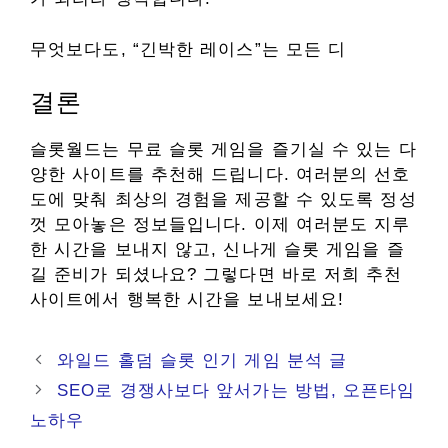
무엇보다도, “긴박한 레이스”는 모든 디
결론
슬롯월드는 무료 슬롯 게임을 즐기실 수 있는 다
양한 사이트를 추천해 드립니다. 여러분의 선호
도에 맞춰 최상의 경험을 제공할 수 있도록 정성
껏 모아놓은 정보들입니다. 이제 여러분도 지루
한 시간을 보내지 않고, 신나게 슬롯 게임을 즐
길 준비가 되셨나요? 그렇다면 바로 저희 추천
사이트에서 행복한 시간을 보내보세요!
와일드 홀덤 슬롯 인기 게임 분석 글
SEO로 경쟁사보다 앞서가는 방법, 오픈타임
노하우