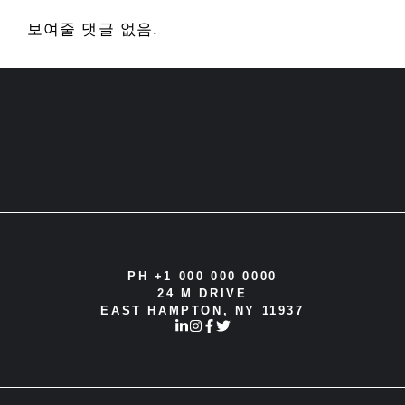
보여줄 댓글 없음.
PH +1 000 000 0000
24 M DRIVE
EAST HAMPTON, NY 11937