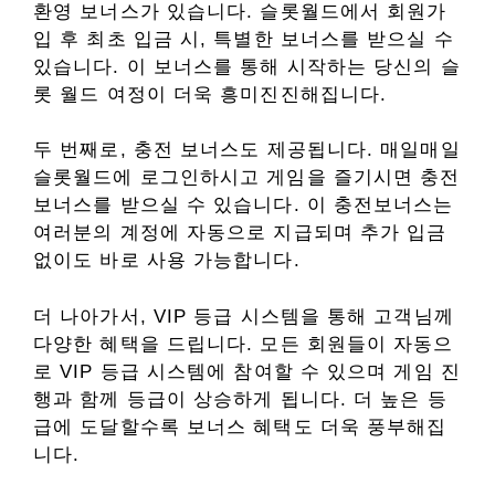
환영 보너스가 있습니다. 슬롯월드에서 회원가
입 후 최초 입금 시, 특별한 보너스를 받으실 수
있습니다. 이 보너스를 통해 시작하는 당신의 슬
롯 월드 여정이 더욱 흥미진진해집니다.
두 번째로, 충전 보너스도 제공됩니다. 매일매일
슬롯월드에 로그인하시고 게임을 즐기시면 충전
보너스를 받으실 수 있습니다. 이 충전보너스는
여러분의 계정에 자동으로 지급되며 추가 입금
없이도 바로 사용 가능합니다.
더 나아가서, VIP 등급 시스템을 통해 고객님께
다양한 혜택을 드립니다. 모든 회원들이 자동으
로 VIP 등급 시스템에 참여할 수 있으며 게임 진
행과 함께 등급이 상승하게 됩니다. 더 높은 등
급에 도달할수록 보너스 혜택도 더욱 풍부해집
니다.