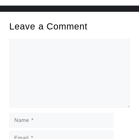
Leave a Comment
Comment
Name
Email