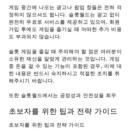
게임 중간에 나오는 광고나 팝업 창들은 전혀 걱
정하지 않으셔도 됩니다. 슬롯월드는 광고 없이
완전히 무료로 서비스를 제공하고 있으며, 회원
가입 후에도 게임을 즐기실 때 어떠한 추가 비용
도 부과되지 않습니다.
슬롯 게임을 즐길 때 주의해야 할 점은 여러분이
소유한 재산을 알맞게 관리하는 것입니다. 게임
중 돈을 걸 수 있는 기능이 포함된 경우, 이에 대
한 내용은 반드시 숙지하시고 적절한 조치를 취
해주시기 바랍니다.
또한 슬롯월드에서는 공정성과 안전성을 최우
초보자를 위한 팁과 전략 가이드
초보자를 위한 팁과 전략 가이드