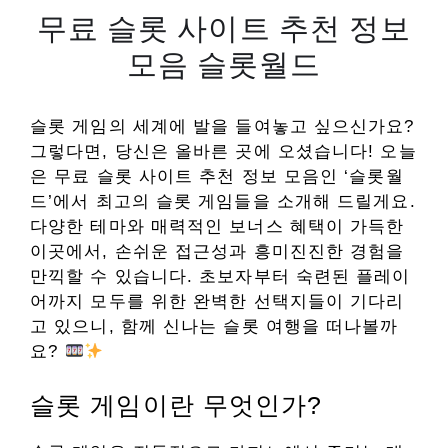
무료 슬롯 사이트 추천 정보
모음 슬롯월드
슬롯 게임의 세계에 발을 들여놓고 싶으신가요?
그렇다면, 당신은 올바른 곳에 오셨습니다! 오늘
은 무료 슬롯 사이트 추천 정보 모음인 ‘슬롯월
드’에서 최고의 슬롯 게임들을 소개해 드릴게요.
다양한 테마와 매력적인 보너스 혜택이 가득한
이곳에서, 손쉬운 접근성과 흥미진진한 경험을
만끽할 수 있습니다. 초보자부터 숙련된 플레이
어까지 모두를 위한 완벽한 선택지들이 기다리
고 있으니, 함께 신나는 슬롯 여행을 떠나볼까
요?
슬롯 게임이란 무엇인가?