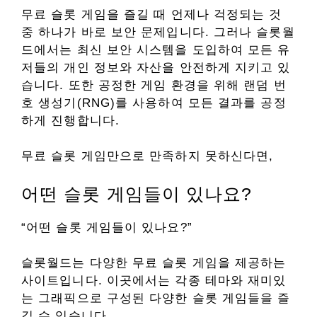
무료 슬롯 게임을 즐길 때 언제나 걱정되는 것
중 하나가 바로 보안 문제입니다. 그러나 슬롯월
드에서는 최신 보안 시스템을 도입하여 모든 유
저들의 개인 정보와 자산을 안전하게 지키고 있
습니다. 또한 공정한 게임 환경을 위해 랜덤 번
호 생성기(RNG)를 사용하여 모든 결과를 공정
하게 진행합니다.
무료 슬롯 게임만으로 만족하지 못하신다면,
어떤 슬롯 게임들이 있나요?
“어떤 슬롯 게임들이 있나요?”
슬롯월드는 다양한 무료 슬롯 게임을 제공하는
사이트입니다. 이곳에서는 각종 테마와 재미있
는 그래픽으로 구성된 다양한 슬롯 게임들을 즐
길 수 있습니다.