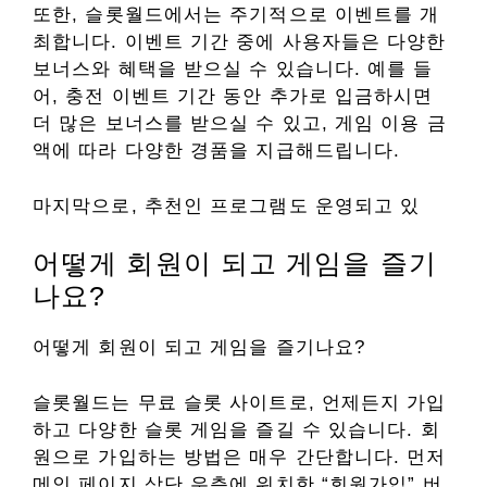
또한, 슬롯월드에서는 주기적으로 이벤트를 개
최합니다. 이벤트 기간 중에 사용자들은 다양한
보너스와 혜택을 받으실 수 있습니다. 예를 들
어, 충전 이벤트 기간 동안 추가로 입금하시면
더 많은 보너스를 받으실 수 있고, 게임 이용 금
액에 따라 다양한 경품을 지급해드립니다.
마지막으로, 추천인 프로그램도 운영되고 있
어떻게 회원이 되고 게임을 즐기
나요?
어떻게 회원이 되고 게임을 즐기나요?
슬롯월드는 무료 슬롯 사이트로, 언제든지 가입
하고 다양한 슬롯 게임을 즐길 수 있습니다. 회
원으로 가입하는 방법은 매우 간단합니다. 먼저
메인 페이지 상단 우측에 위치한 “회원가입” 버