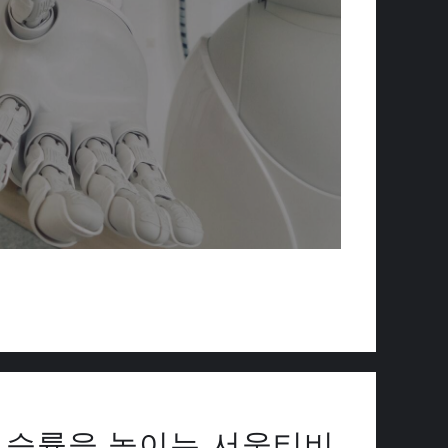
 승률을 높이는 서울티비