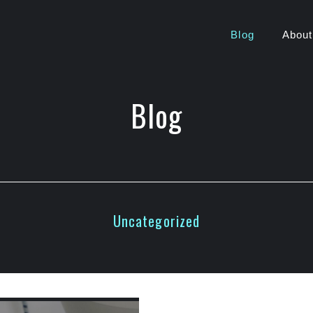
r
Blog
About
Blog
Uncategorized