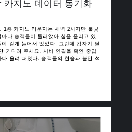
상 카지노 데이터 동기화
, 1층 카지노 라운지는 새벽 2시지만 불빛
블마다 승객들이 둘러앉아 칩을 올리고 있
줄이 길게 늘어서 있었다. 그런데 갑자기 딜
시만 기다려 주세요, 서버 연결을 확인 중입
마다 울려 퍼졌다. 승객들의 한숨과 불만 섞