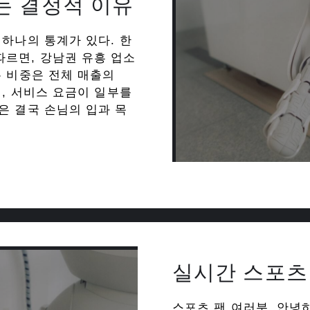
는 결정적 이유
하나의 통계가 있다. 한
르면, 강남권 유흥 업소
는 비중은 전체 매출의
지, 서비스 요금이 일부를
은 결국 손님의 입과 목
실시간 스포츠
스포츠 팬 여러분, 안녕