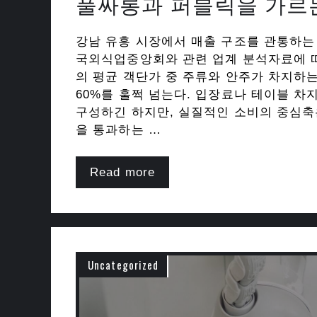
풀싸롱과 퍼블릭을 가르
강남 유흥 시장에서 매출 구조를 관통하는 
국외식업중앙회와 관련 업계 분석자료에 따
의 평균 객단가 중 주류와 안주가 차지하
60%를 훌쩍 넘는다. 입장료나 테이블 차
구성하긴 하지만, 실질적인 소비의 중심축
을 통과하는 …
Read more
Uncategorized