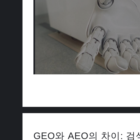
GEO와 AEO의 차이: 