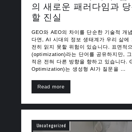
의 새로운 패러다임과 
할 진실
GEO와 AEO의 차이를 단순한 기술적 개
다면, AI 시대의 정보 생태계가 우리 삶에
전히 읽지 못할 위험이 있습니다. 표면적
(optimization)라는 단어를 공유하지만,
적은 전혀 다른 방향을 향하고 있습니다. GEO(
Optimization)는 생성형 AI가 질문을 …
Read more
Uncategorized