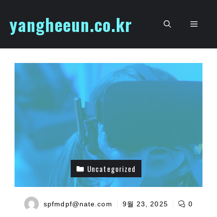
Skip
yangheeun.co.kr
to
Men
content
Uncategorized
spfmdpf@nate.com
9월 23, 2025
0