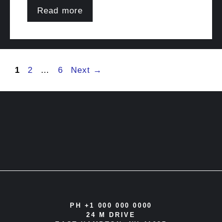
Read more
Page
Page
Page
1
2
…
6
Next
→
PH +1 000 000 0000
24 M DRIVE