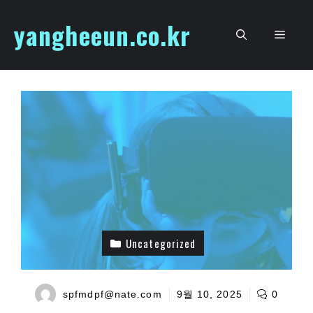
Skip
yangheeun.co.kr
to
Men
content
Uncategorized
spfmdpf@nate.com
9월 10, 2025
0