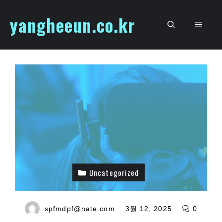
Skip
yangheeun.co.kr
to
Men
content
Uncategorized
spfmdpf@nate.com
3월 12, 2025
0